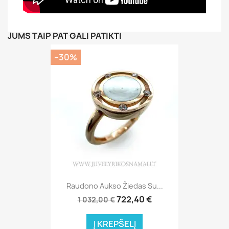
JUMS TAIP PAT GALI PATIKTI
−30%
Raudono Aukso Žiedas Su...
722,40 €
1 032,00 €
Į KREPŠELĮ