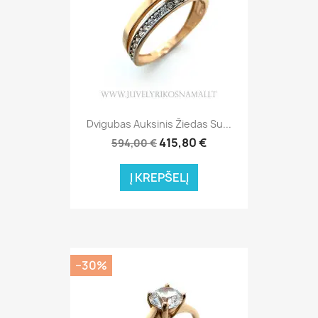
Dvigubas Auksinis Žiedas Su...
415,80 €
594,00 €
Į KREPŠELĮ
−30%