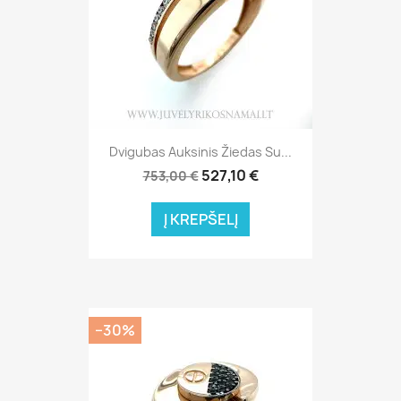
Dvigubas Auksinis Žiedas Su...
527,10 €
753,00 €
Į KREPŠELĮ
−30%