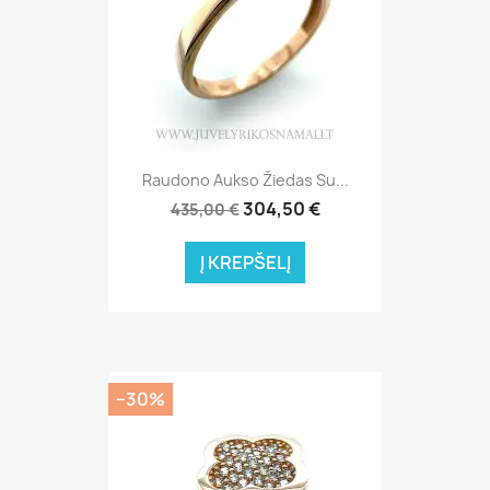
Raudono Aukso Žiedas Su...
304,50 €
435,00 €
Į KREPŠELĮ
−30%