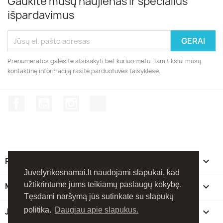
Gaukite mūsų naujienas ir specialius
išpardavimus
Prenumeratos galėsite atsisakyti bet kuriuo metu. Tam tikslui mūsų
kontaktinę informaciją rasite parduotuvės taisyklėse.
Facebook
YouTube
Instagram
TikTok
PREKĖS

Juvelyrikosnamai.lt naudojami slapukai, kad
užtikrintume jums teikiamų paslaugų kokybę.
MŪSŲ ĮMONĖ

Tęsdami naršymą jūs sutinkate su slapukų
politika.
Daugiau apie slapukus.
JŪSŲ PASKYRA
