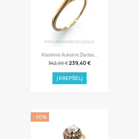
Klasikinis Auksinis Žiedas...
239,40 €
342,00 €
Į KREPŠELĮ
−30%