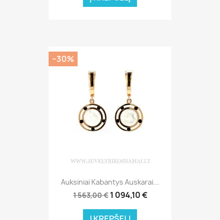
−30%
Auksiniai Kabantys Auskarai...
1 094,10 €
1 563,00 €
Į KREPŠELĮ