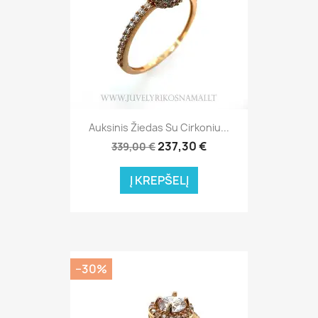
Auksinis Žiedas Su Cirkoniu...
237,30 €
339,00 €
Į KREPŠELĮ
−30%