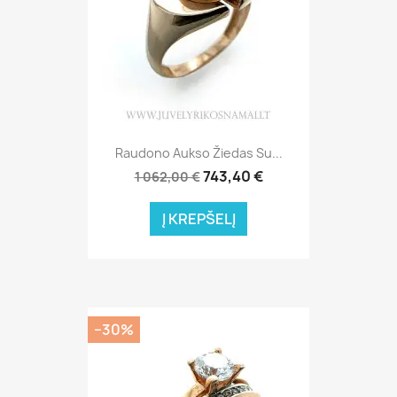
Raudono Aukso Žiedas Su...
743,40 €
1 062,00 €
Į KREPŠELĮ
−30%