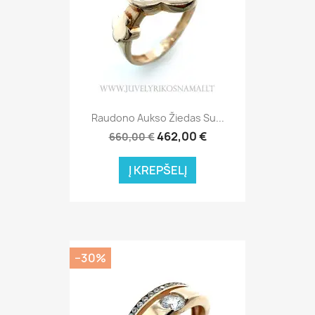
Raudono Aukso Žiedas Su...
462,00 €
660,00 €
Į KREPŠELĮ
−30%