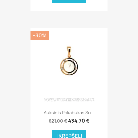
−30%
Auksinis Pakabukas Su...
434,70 €
621,00 €
Į KREPŠELĮ