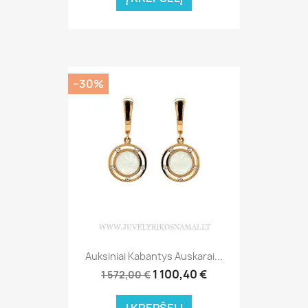
−30%
Auksiniai Kabantys Auskarai...
1 100,40 €
1 572,00 €
Į KREPŠELĮ