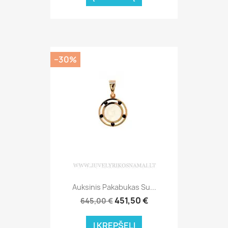
−30%
Auksinis Pakabukas Su...
451,50 €
645,00 €
Į KREPŠELĮ