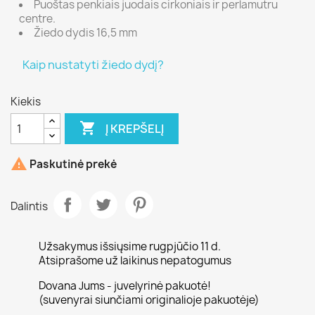
Puoštas penkiais juodais cirkoniais ir perlamutru
centre.
Žiedo dydis 16,5 mm
Kaip nustatyti žiedo dydį?
Kiekis

Į KREPŠELĮ

Paskutinė prekė
Dalintis
Užsakymus išsiųsime rugpjūčio 11 d.
Atsiprašome už laikinus nepatogumus
Dovana Jums - juvelyrinė pakuotė!
(suvenyrai siunčiami originalioje pakuotėje)