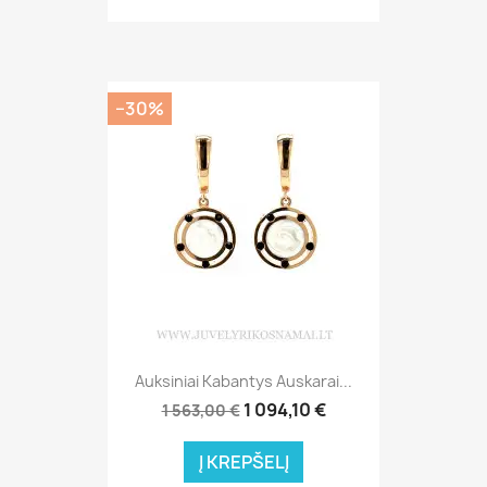
−30%
Auksiniai Kabantys Auskarai...
1 094,10 €
1 563,00 €
Į KREPŠELĮ