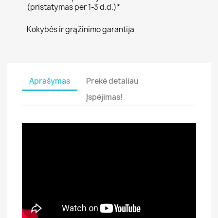
(pristatymas per 1-3 d.d.)*
Kokybės ir grąžinimo garantija
Aprašymas
Prekė detaliau
Įspėjimas!