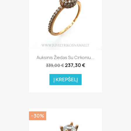
Auksinis Žiedas Su Cirkoniu...
237,30 €
339,00 €
Į KREPŠELĮ
−30%