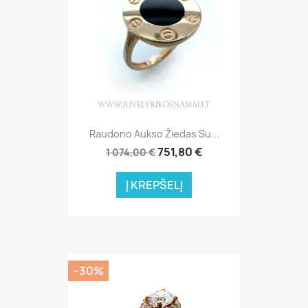
Raudono Aukso Žiedas Su...
751,80 €
1 074,00 €
Į KREPŠELĮ
−30%