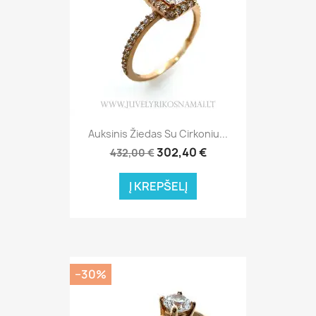
Auksinis Žiedas Su Cirkoniu...
302,40 €
432,00 €
Į KREPŠELĮ
−30%