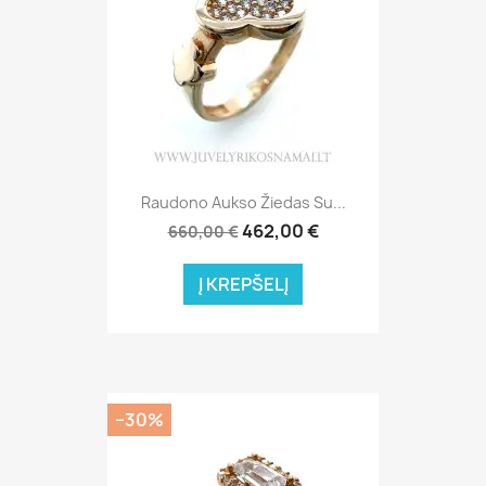
Raudono Aukso Žiedas Su...
462,00 €
660,00 €
Į KREPŠELĮ
−30%