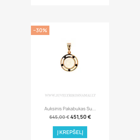
−30%
Auksinis Pakabukas Su...
451,50 €
645,00 €
Į KREPŠELĮ