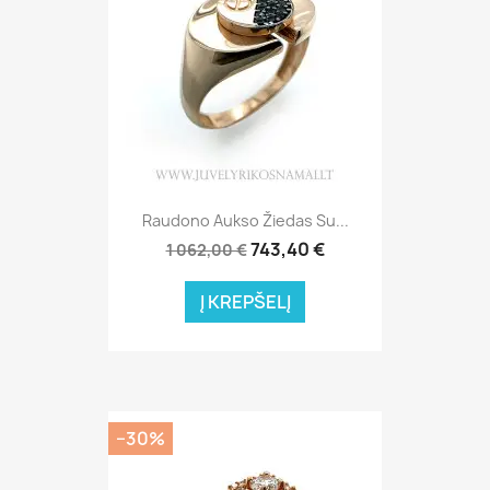
Raudono Aukso Žiedas Su...
743,40 €
1 062,00 €
Į KREPŠELĮ
−30%