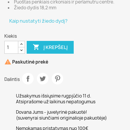
Puoštas penkiais cirkoniais ir perlamutru centre.
Žiedo dydis 18,2 mm
Kaip nustatyti žiedo dydį?
Kiekis

Į KREPŠELĮ

Paskutinė prekė
Dalintis
Užsakymus išsiųsime rugpjūčio 11 d.
Atsiprašome už laikinus nepatogumus
Dovana Jums - juvelyrinė pakuotė!
(suvenyrai siunčiami originalioje pakuotėje)
Nemokamas pristatymas nuo 100€