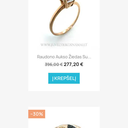
Raudono Aukso Žiedas Su...
277,20 €
396,00 €
Į KREPŠELĮ
−30%