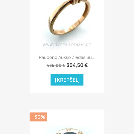
Raudono Aukso Žiedas Su...
304,50 €
435,00 €
Į KREPŠELĮ
−30%