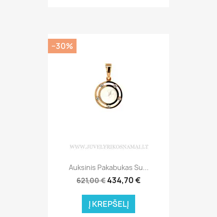
−30%
Auksinis Pakabukas Su...
434,70 €
621,00 €
Į KREPŠELĮ