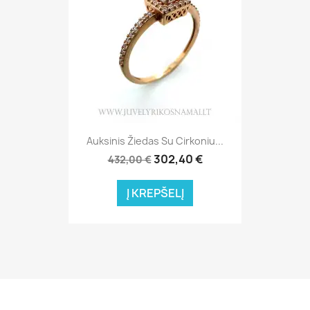
Auksinis Žiedas Su Cirkoniu...
302,40 €
432,00 €
Į KREPŠELĮ