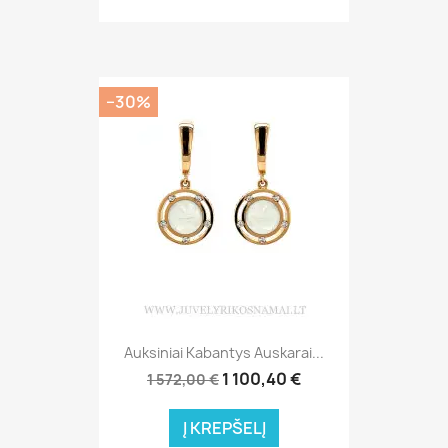
−30%
Auksiniai Kabantys Auskarai...
1 100,40 €
1 572,00 €
Į KREPŠELĮ