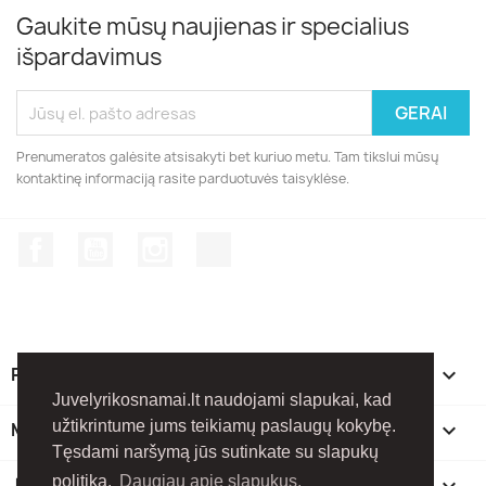
Gaukite mūsų naujienas ir specialius
išpardavimus
Prenumeratos galėsite atsisakyti bet kuriuo metu. Tam tikslui mūsų
kontaktinę informaciją rasite parduotuvės taisyklėse.
Facebook
YouTube
Instagram
TikTok
PREKĖS

Juvelyrikosnamai.lt naudojami slapukai, kad
užtikrintume jums teikiamų paslaugų kokybę.
MŪSŲ ĮMONĖ

Tęsdami naršymą jūs sutinkate su slapukų
politika.
Daugiau apie slapukus.
JŪSŲ PASKYRA