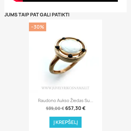
JUMS TAIP PAT GALI PATIKTI
−30%
Raudono Aukso Žiedas Su...
657,30 €
939,00 €
Į KREPŠELĮ