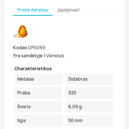
Prekė detaliau
Įspėjimas!
Kodas
GP0069
Yra sandėlyje
1 Vienetas
Charakteristikos
Metalas
Sidabras
Praba
925
Svoris
6,09 g.
Ilgis
50 mm