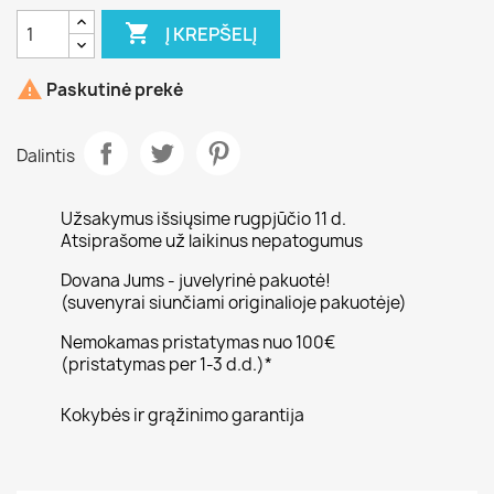

Į KREPŠELĮ

Paskutinė prekė
Dalintis
Užsakymus išsiųsime rugpjūčio 11 d.
Atsiprašome už laikinus nepatogumus
Dovana Jums - juvelyrinė pakuotė!
(suvenyrai siunčiami originalioje pakuotėje)
Nemokamas pristatymas nuo 100€
(pristatymas per 1-3 d.d.)*
Kokybės ir grąžinimo garantija