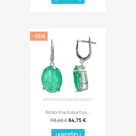
−25%
Sidabriniai Kabantys...
84,75 €
113,00 €
Į KREPŠELĮ