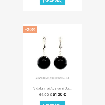
Į KREPŠELĮ
−20%
Sidabriniai Auskarai Su...
51,20 €
64,00 €