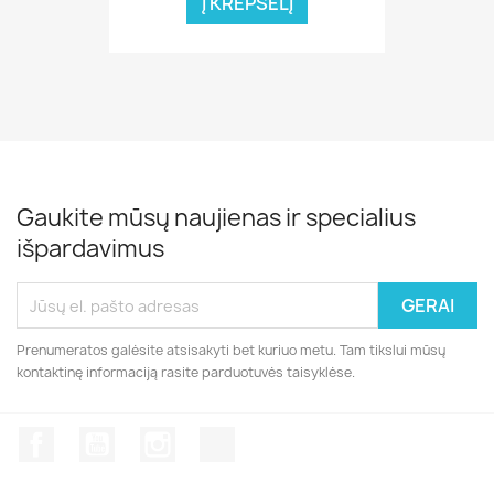
Į KREPŠELĮ
Gaukite mūsų naujienas ir specialius
išpardavimus
Prenumeratos galėsite atsisakyti bet kuriuo metu. Tam tikslui mūsų
kontaktinę informaciją rasite parduotuvės taisyklėse.
Facebook
YouTube
Instagram
TikTok