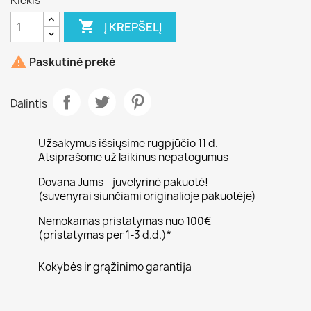
Kiekis

Į KREPŠELĮ

Paskutinė prekė
Dalintis
Užsakymus išsiųsime rugpjūčio 11 d.
Atsiprašome už laikinus nepatogumus
Dovana Jums - juvelyrinė pakuotė!
(suvenyrai siunčiami originalioje pakuotėje)
Nemokamas pristatymas nuo 100€
(pristatymas per 1-3 d.d.)*
Kokybės ir grąžinimo garantija