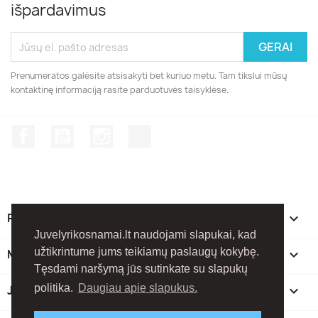
išpardavimus
Prenumeratos galėsite atsisakyti bet kuriuo metu. Tam tikslui mūsų
kontaktinę informaciją rasite parduotuvės taisyklėse.
Facebook
YouTube
Instagram
TikTok
PREKĖS

Juvelyrikosnamai.lt naudojami slapukai, kad
užtikrintume jums teikiamų paslaugų kokybę.
MŪSŲ ĮMONĖ

Tęsdami naršymą jūs sutinkate su slapukų
politika.
Daugiau apie slapukus.
JŪSŲ PASKYRA
