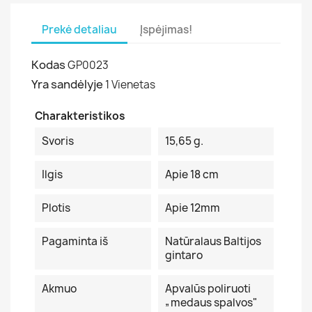
Prekė detaliau
Įspėjimas!
Kodas
GP0023
Yra sandėlyje
1 Vienetas
Charakteristikos
Svoris
15,65 g.
Ilgis
Apie 18 cm
Plotis
Apie 12mm
Pagaminta iš
Natūralaus Baltijos
gintaro
Akmuo
Apvalūs poliruoti
„medaus spalvos"