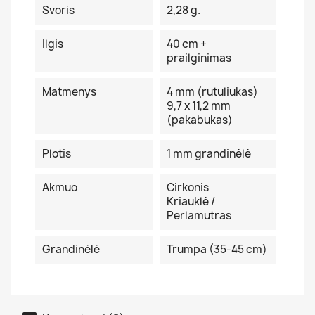
Svoris
2,28 g.
Ilgis
40 cm +
prailginimas
Matmenys
4 mm (rutuliukas)
9,7 x 11,2 mm
(pakabukas)
Plotis
1 mm grandinėlė
Akmuo
Cirkonis
Kriauklė /
Perlamutras
Grandinėlė
Trumpa (35-45 cm)