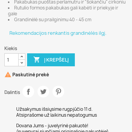
Pakabukas puoštas perlamutru ir "šokančiu" cirkoniu
Rutulio formos pakabukas gali kabėti ir priekyje ir
gale
Grandinėlė su prailginimu 40 - 45 cm
Rekomendacijos renkantis grandinėlės ilgį.
Kiekis

Į KREPŠELĮ

Paskutinė prekė
Dalintis
Užsakymus išsiųsime rugpjūčio 11 d.
Atsiprašome už laikinus nepatogumus
Dovana Jums - juvelyrinė pakuotė!
(suvenyrai siunčiami originalioje pakuotėje)