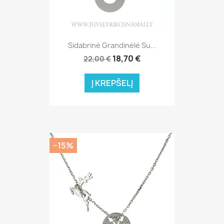
Sidabrinė Grandinėlė Su...
18,70 €
22,00 €
Į KREPŠELĮ
−15%