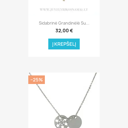
Sidabrinė Grandinėlė Su...
32,00 €
Į KREPŠELĮ
−25%