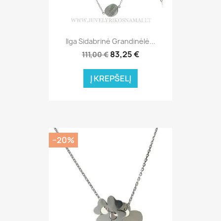
Ilga Sidabrinė Grandinėlė...
83,25 €
111,00 €
Į KREPŠELĮ
−20%