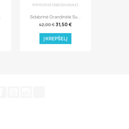
Greita peržiūra

.
Sidabrinė Grandinėlė Su...
31,50 €
42,00 €
Į KREPŠELĮ
Facebook
YouTube
Instagram
TikTok