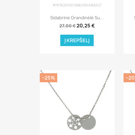
Greita peržiūra

Sidabrinė Grandinėlė Su...
20,25 €
27,00 €
Į KREPŠELĮ
−25%
−2