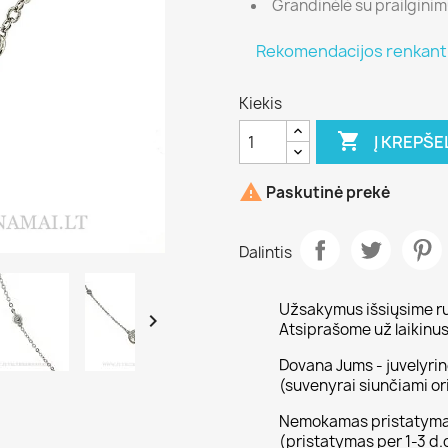
Grandinėlė su prailginim
Rekomendacijos renkantis
Kiekis

Į KREPŠE

Paskutinė prekė
Dalintis
Užsakymus išsiųsime ru

Atsiprašome už laikin
Dovana Jums - juvelyri
(suvenyrai siunčiami or
Nemokamas pristatyma
(pristatymas per 1-3 d.