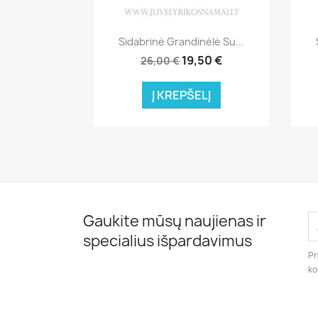
Greita peržiūra

Sidabrinė Grandinėlė Su...
19,50 €
26,00 €
Į KREPŠELĮ
Gaukite mūsų naujienas ir
specialius išpardavimus
Pr
ko