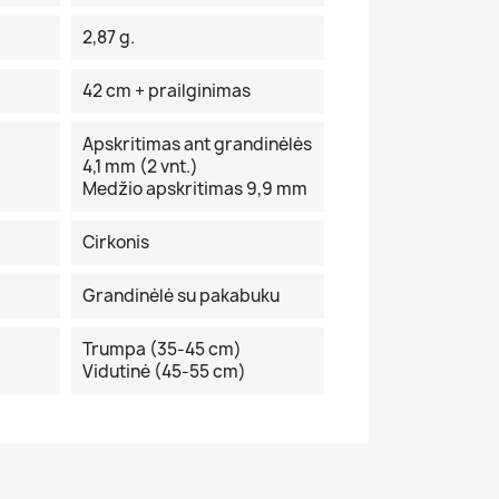
2,87 g.
42 cm + prailginimas
Apskritimas ant grandinėlės
4,1 mm (2 vnt.)
Medžio apskritimas 9,9 mm
Cirkonis
Grandinėlė su pakabuku
Trumpa (35-45 cm)
Vidutinė (45-55 cm)