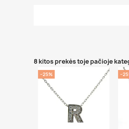
8 kitos prekės toje pačioje kate
−25%
−2