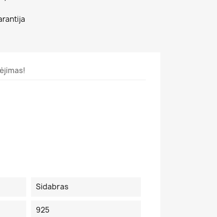
arantija
ėjimas!
Sidabras
925