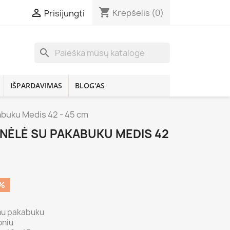
shopping_cart

Krepšelis
(0)
Prisijungti
search
IŠPARDAVIMAS
BLOG'AS
abuku Medis 42 - 45 cm
INĖLĖ SU PAKABUKU MEDIS 42
%
mu pakabuku
oniu