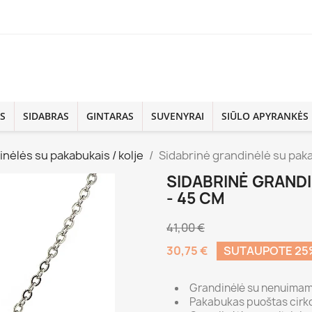
S
SIDABRAS
GINTARAS
SUVENYRAI
SIŪLO APYRANKĖS
nėlės su pakabukais / kolje
Sidabrinė grandinėlė su pak
SIDABRINĖ GRAND
- 45 CM
41,00 €
30,75 €
SUTAUPOTE 25
Grandinėlė su nenuima
Pakabukas puoštas cirk