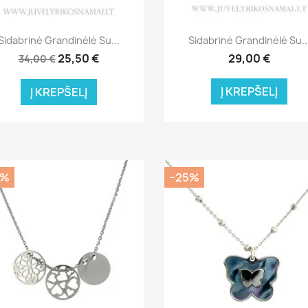
Greita peržiūra
Greita peržiūra


Sidabrinė Grandinėlė Su...
Sidabrinė Grandinėlė Su..
25,50 €
29,00 €
34,00 €
Į KREPŠELĮ
Į KREPŠELĮ
0%
−25%