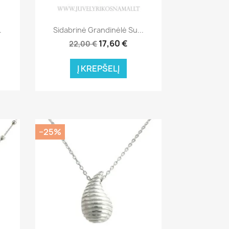
Greita peržiūra

.
Sidabrinė Grandinėlė Su...
17,60 €
22,00 €
Į KREPŠELĮ
−25%