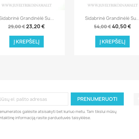
Greita peržiūra
Greita peržiūra


Sidabrinė Grandinėlė Su...
Sidabrinė Grandinėlė Su..
23,20 €
40,50 €
29,00 €
54,00 €
Į KREPŠELĮ
Į KREPŠELĮ
enumeratos galėsite atsisakyti bet kuriuo metu. Tam tikslui mūsų
ntaktinę informaciją rasite parduotuvės taisyklėse.