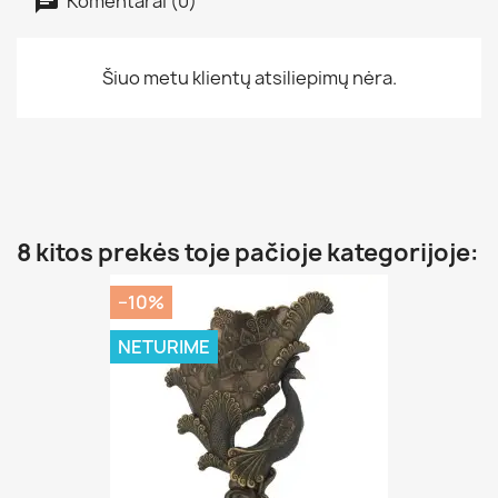
Komentarai (0)
Šiuo metu klientų atsiliepimų nėra.
8 kitos prekės toje pačioje kategorijoje:
−10%
NETURIME