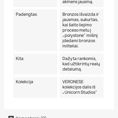
akmens jausmą.
Padengtas
Bronzos išvaizda ir
jausmas, sukurtas,
kai šalto liejimo
proceso metu į
„polystone" mišinį
įdedami bronzos
milteliai.
Kita
Dažyta rankomis,
kad užtikrintų realų
detalumą.
Kolekcija
VERONESE
kolekcijos dalis iš
„Unicorn Studios"