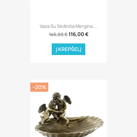
Vaza Su Sėdinčia Mergina....
116,00 €
145,00 €
Į KREPŠELĮ
−20%