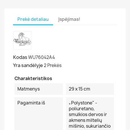
Prekė detaliau
Įspėjimas!
Kodas
WU76042A4
Yra sandėlyje
2 Prekės
Charakteristikos
Matmenys
29 x 15 cm
Pagaminta iš
„Polystone" -
poliuretano,
smulkios dervos ir
akmens miltelių
mišinio, sukuriančio