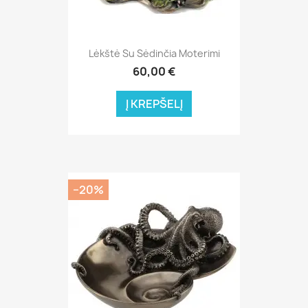
Lėkštė Su Sėdinčia Moterimi
60,00 €
Į KREPŠELĮ
−20%