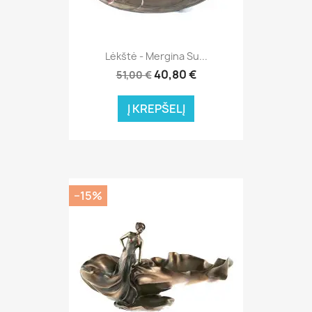
Lėkštė - Mergina Su...
40,80 €
51,00 €
Į KREPŠELĮ
−15%