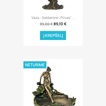
Vaza - Saldaininė „Povas"....
89,10 €
99,00 €
Į KREPŠELĮ
NETURIME