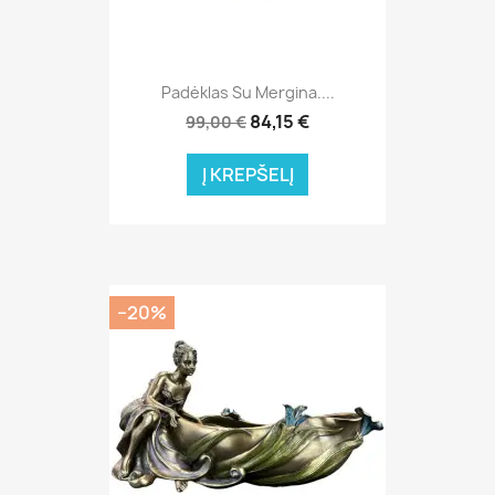
Padėklas Su Mergina....
84,15 €
99,00 €
Į KREPŠELĮ
−20%