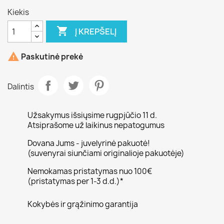
Kiekis

Į KREPŠELĮ

Paskutinė prekė
Dalintis
Užsakymus išsiųsime rugpjūčio 11 d.
Atsiprašome už laikinus nepatogumus
Dovana Jums - juvelyrinė pakuotė!
(suvenyrai siunčiami originalioje pakuotėje)
Nemokamas pristatymas nuo 100€
(pristatymas per 1-3 d.d.)*
Kokybės ir grąžinimo garantija