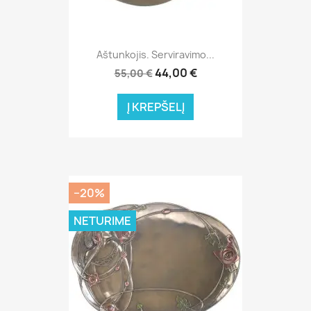
Aštunkojis. Serviravimo...
44,00 €
55,00 €
Į KREPŠELĮ
−20%
NETURIME