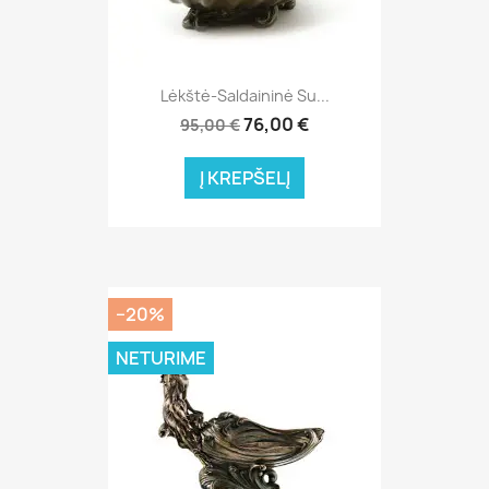
Lėkštė-Saldaininė Su...
76,00 €
95,00 €
Į KREPŠELĮ
−20%
NETURIME