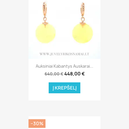
Auksiniai Kabantys Auskarai...
448,00 €
640,00 €
Į KREPŠELĮ
−30%