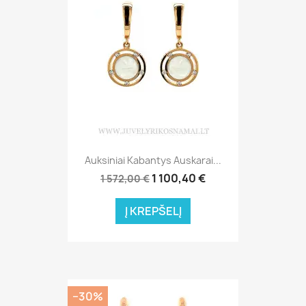
Auksiniai Kabantys Auskarai...
1 100,40 €
1 572,00 €
Į KREPŠELĮ
−30%