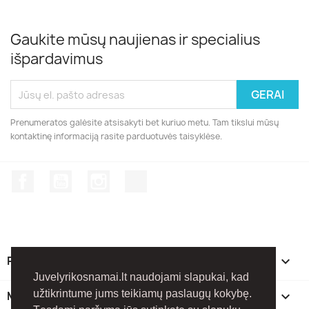
Gaukite mūsų naujienas ir specialius
išpardavimus
Prenumeratos galėsite atsisakyti bet kuriuo metu. Tam tikslui mūsų
kontaktinę informaciją rasite parduotuvės taisyklėse.
Facebook
YouTube
Instagram
TikTok
PREKĖS

Juvelyrikosnamai.lt naudojami slapukai, kad
užtikrintume jums teikiamų paslaugų kokybę.
MŪSŲ ĮMONĖ
