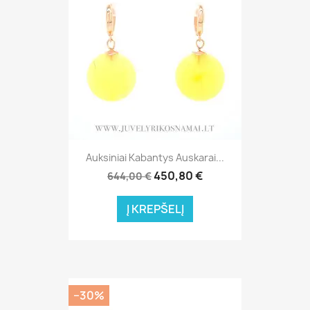
Auksiniai Kabantys Auskarai...
450,80 €
644,00 €
Į KREPŠELĮ
−30%