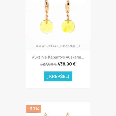
Auksiniai Kabantys Auskarai...
438,90 €
627,00 €
Į KREPŠELĮ
−30%