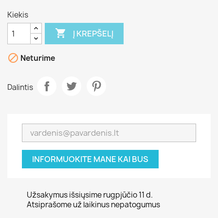
Kiekis

Į KREPŠELĮ

Neturime
Dalintis
INFORMUOKITE MANE KAI BUS
Užsakymus išsiųsime rugpjūčio 11 d.
Atsiprašome už laikinus nepatogumus