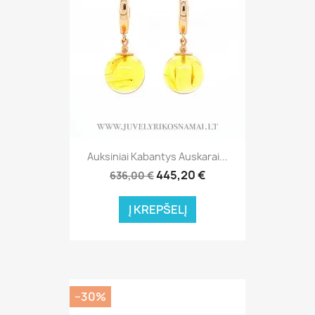
Auksiniai Kabantys Auskarai...
445,20 €
636,00 €
Į KREPŠELĮ
−30%