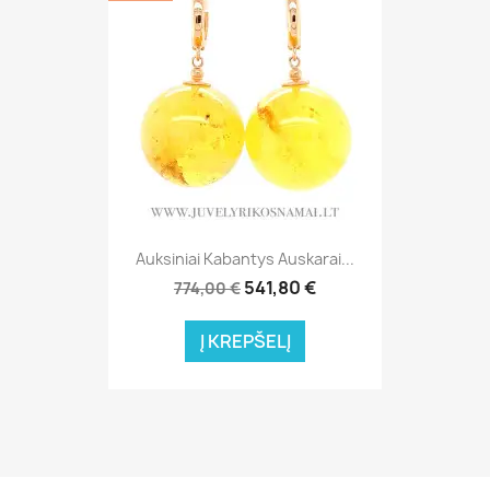
Auksiniai Kabantys Auskarai...
541,80 €
774,00 €
Į KREPŠELĮ