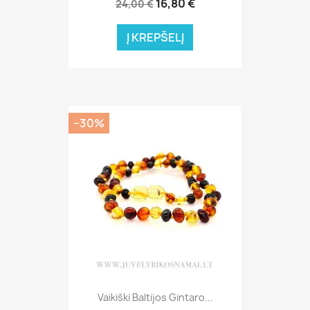
16,80 €
24,00 €
Į KREPŠELĮ
−30%
Vaikiški Baltijos Gintaro...