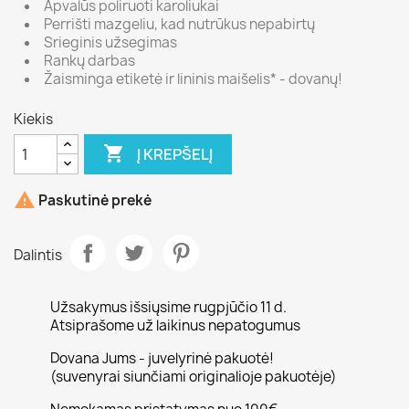
Apvalūs poliruoti karoliukai
Perrišti mazgeliu, kad nutrūkus nepabirtų
Srieginis užsegimas
Rankų darbas
Žaisminga etiketė ir lininis maišelis* - dovanų!
Kiekis

Į KREPŠELĮ

Paskutinė prekė
Dalintis
Užsakymus išsiųsime rugpjūčio 11 d.
Atsiprašome už laikinus nepatogumus
Dovana Jums - juvelyrinė pakuotė!
(suvenyrai siunčiami originalioje pakuotėje)