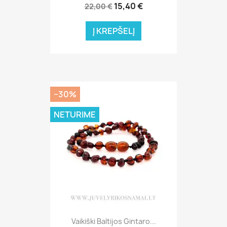
15,40 €
22,00 €
Į KREPŠELĮ
−30%
NETURIME
Vaikiški Baltijos Gintaro...