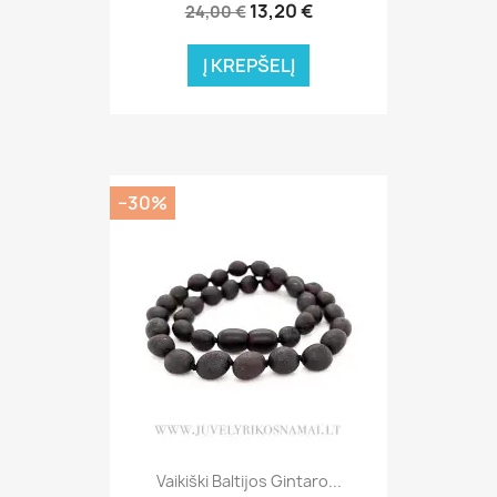
13,20 €
24,00 €
Į KREPŠELĮ
−30%
Vaikiški Baltijos Gintaro...