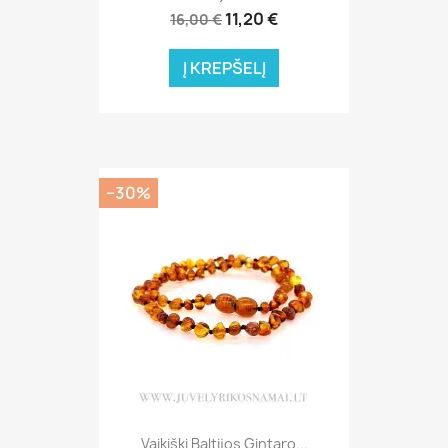
11,20 €
16,00 €
Į KREPŠELĮ
−30%
Vaikiški Baltijos Gintaro...