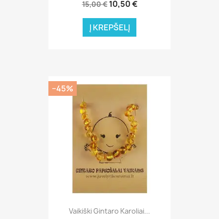
10,50 €
15,00 €
Į KREPŠELĮ
−45%
Vaikiški Gintaro Karoliai...