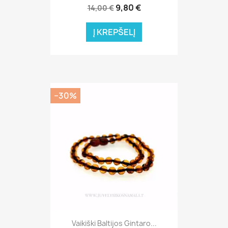
9,80 €
14,00 €
Į KREPŠELĮ
−30%
Vaikiški Baltijos Gintaro...